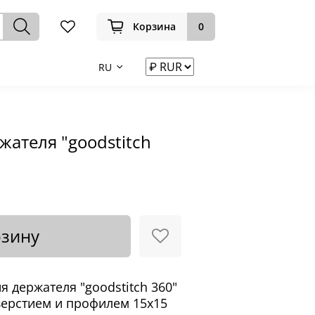
Корзина
0
RU
жателя "goodstitch
рзину
я держателя "goodstitch 360"
верстием и профилем 15х15