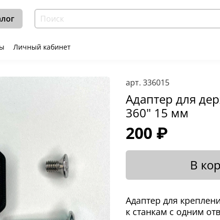
алог
ты
Личный кабинет
арт.
336015
Адаптер для дер
360" 15 мм
200 ₽
В ко
Адаптер для креплени
к станкам с одним от