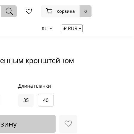
Корзина
0
RU
иленным кронштейном
Длина планки
35
40
рзину