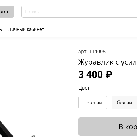
алог
ты
Личный кабинет
арт.
114008
Журавлик с ус
3 400 ₽
Цвет
чёрный
белый
В ко